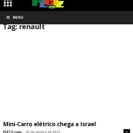
Início
MENU
Tags
Renault
Tag: renault
Mini-Carro elétrico chega a Israel
PLETZ.com
-
30 de janeiro de 2013
0