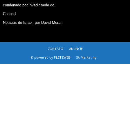
condenado por invadir sede do
Chabad
Notícias de Israel, por David Moran
CONTATO
ANUNCIE
© powered by PLETZWEB -
SA Marketing