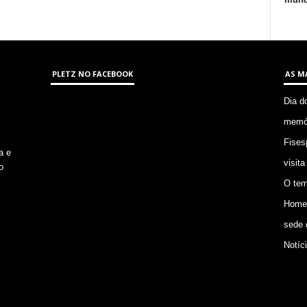
PLETZ NO FACEBOOK
AS M
Dia d
memór
Fises
a e
visita
o
O tem
Homem
sede 
Notíc