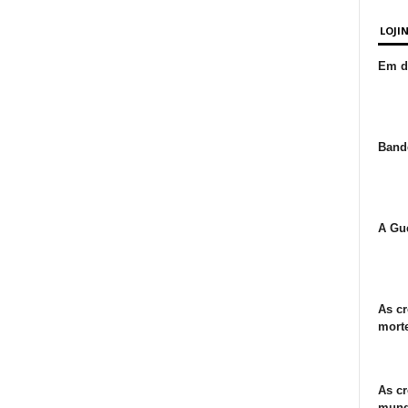
LOJI
Em de
Bande
A Gue
As cr
morte
As cr
mund