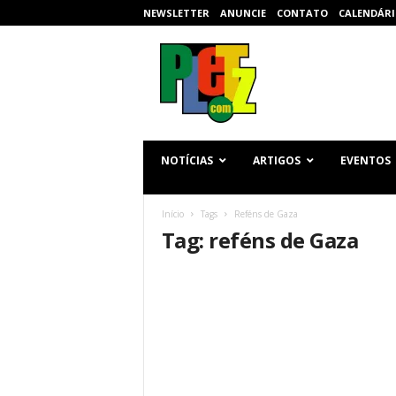
NEWSLETTER
ANUNCIE
CONTATO
CALENDÁRI
p
l
e
t
z
.
c
NOTÍCIAS
ARTIGOS
EVENTOS
o
m
Início
Tags
Reféns de Gaza
Tag: reféns de Gaza