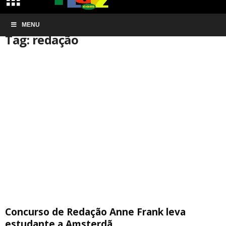
Início
MENU
Tags
Redação
Tag: redação
Concurso de Redação Anne Frank leva
estudante a Amsterdã