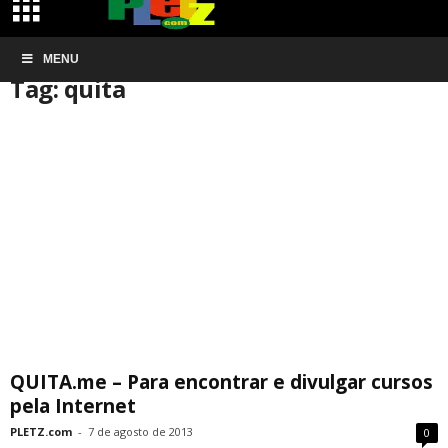
Início
MENU
Tags
Quita
Tag: quita
QUITA.me – Para encontrar e divulgar cursos
pela Internet
PLETZ.com
-
7 de agosto de 2013
0