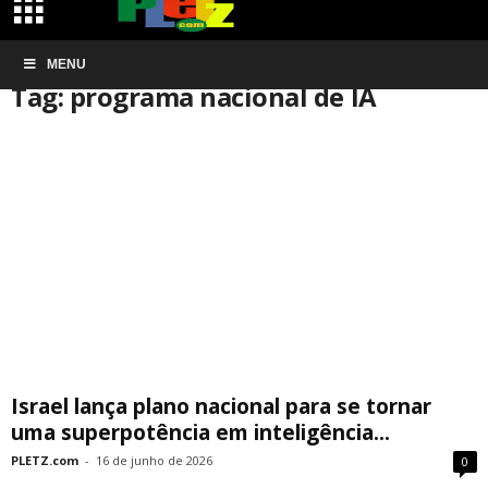
Início
MENU
Tags
Programa nacional de IA
Tag: programa nacional de IA
Israel lança plano nacional para se tornar
uma superpotência em inteligência...
PLETZ.com
-
16 de junho de 2026
0