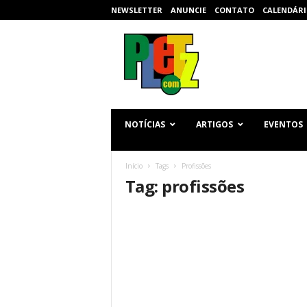
NEWSLETTER
ANUNCIE
CONTATO
CALENDÁRI
p
l
e
t
z
.
c
NOTÍCIAS
ARTIGOS
EVENTOS
o
m
Início
Tags
Profissões
Tag: profissões