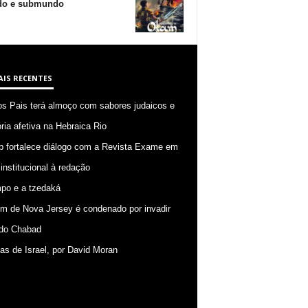
o e submundo
AIS RECENTES
os Pais terá almoço com sabores judaicos e
ia afetiva na Hebraica Rio
p fortalece diálogo com a Revista Exame em
 institucional à redação
po e a tzedaká
 de Nova Jersey é condenado por invadir
do Chabad
ias de Israel, por David Moran