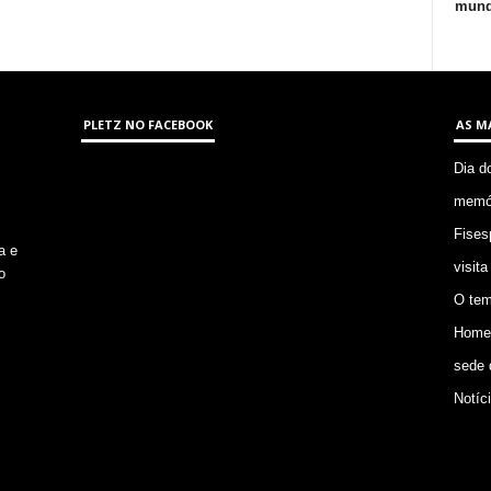
mund
PLETZ NO FACEBOOK
AS M
Dia d
memór
Fises
a e
visita
o
O tem
Homem
sede 
Notíc