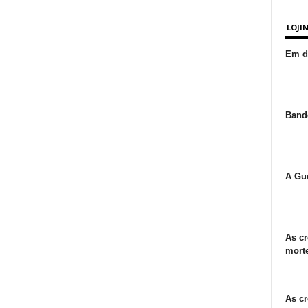
LOJI
Em de
Bande
A Gue
As cr
morte
As cr