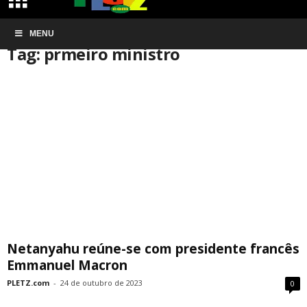
Início
MENU
Tags
Prmeiro ministro
Tag: prmeiro ministro
Netanyahu reúne-se com presidente francês
Emmanuel Macron
PLETZ.com
-
24 de outubro de 2023
0