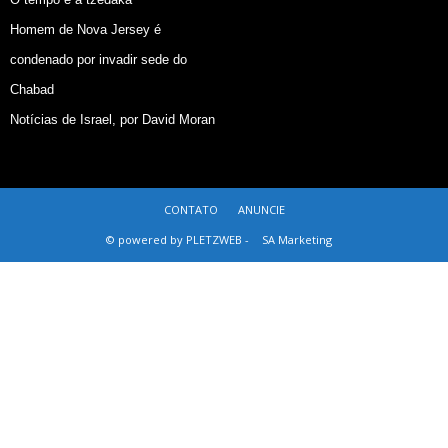
Homem de Nova Jersey é
condenado por invadir sede do
Chabad
Notícias de Israel, por David Moran
CONTATO
ANUNCIE
© powered by PLETZWEB -
SA Marketing