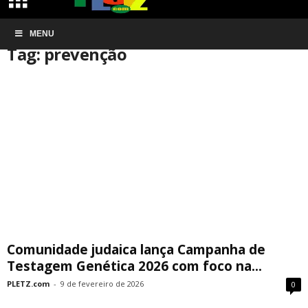
Início
MENU
Tags
Prevenção
Tag: prevenção
Comunidade judaica lança Campanha de
Testagem Genética 2026 com foco na...
PLETZ.com
-
9 de fevereiro de 2026
0