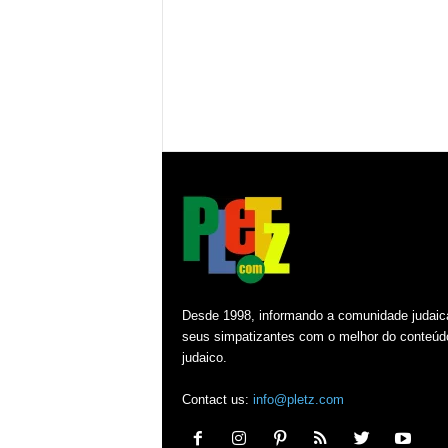
Desde 1998, informando a comunidade judaic
seus simpatizantes com o melhor do conteúd
judaico.
Contact us:
info@pletz.com