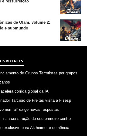
 e ressurreição
ônicas de Olam, volume 2:
o e submundo
AIS RECENTES
anciamento de Grupos Terroristas por grupos
canos
 acelera corrida global da IA
nador Tarcísio de Freitas visita a Fisesp
vo normal” exige novas respostas
 inicia construção de seu primeiro centro
o exclusivo para Alzheimer e demência