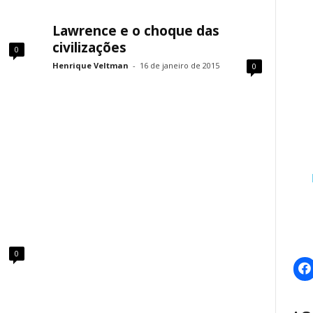
Lawrence e o choque das
civilizações
0
Henrique Veltman
-
16 de janeiro de 2015
0
0