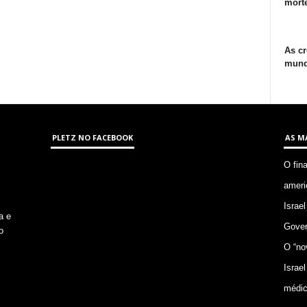
morte
As cr
mund
PLETZ NO FACEBOOK
AS M
O fin
ameri
Israel
a e
Gover
o
O “no
Israel
médic