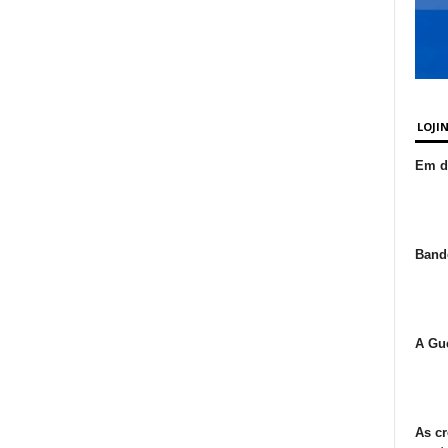
LOJI
Em de
Bande
A Gue
As cr