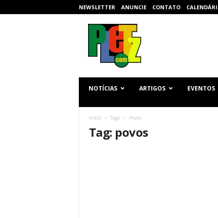
NEWSLETTER
ANUNCIE
CONTATO
CALENDÁRI
p
l
e
t
z
.
c
NOTÍCIAS
ARTIGOS
EVENTOS
o
m
Início
Tags
Povos
Tag: povos