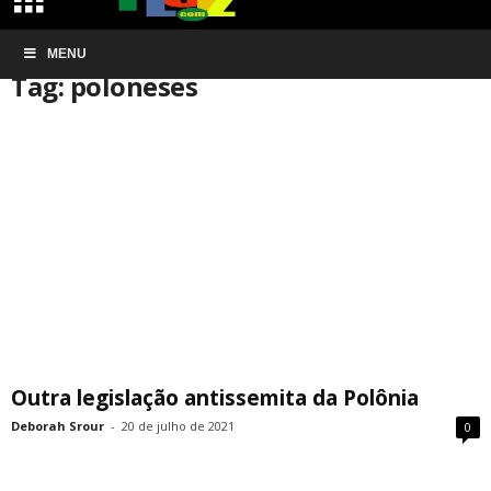
Início
MENU
Tags
Poloneses
Tag: poloneses
Outra legislação antissemita da Polônia
Deborah Srour
-
20 de julho de 2021
0