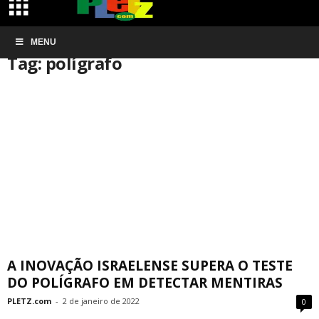
Início
MENU
Tags
Polígrafo
Tag: polígrafo
A INOVAÇÃO ISRAELENSE SUPERA O TESTE
DO POLÍGRAFO EM DETECTAR MENTIRAS
PLETZ.com
-
2 de janeiro de 2022
0