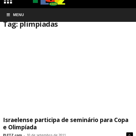
Início
MENU
Tags
Plimpíadas
Tag: plimpíadas
Israelense participa de seminário para Copa
e Olimpíada
PLETZ.com
-
10 de setembro de 2011
0