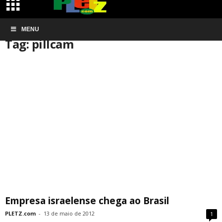
Início
MENU
Tags
Pillcam
Tag: pillcam
Empresa israelense chega ao Brasil
PLETZ.com
-
13 de maio de 2012
1