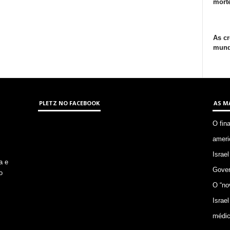
morte
As cr
mund
PLETZ NO FACEBOOK
AS M
O fin
ameri
Israel
a e
Gover
o
O “no
Israel
médic