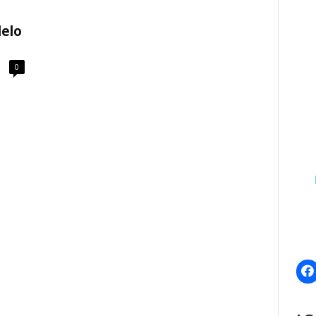
elo
0