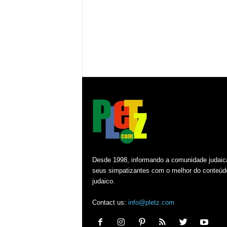
Desde 1998, informando a comunidade judaic
seus simpatizantes com o melhor do conteúd
judaico.
Contact us:
info@pletz.com