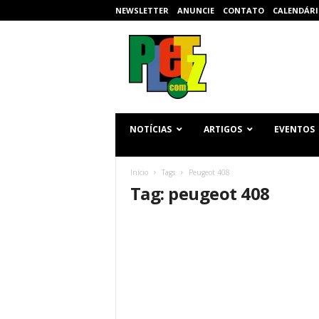
NEWSLETTER
ANUNCIE
CONTATO
CALENDÁRI
p
l
e
t
z
.
c
NOTÍCIAS
ARTIGOS
EVENTOS
o
m
Início
Tags
Peugeot 408
Tag: peugeot 408