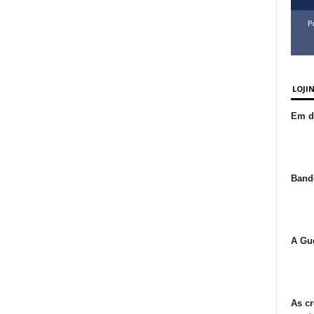
LOJI
Em de
Bande
A Gue
As cr