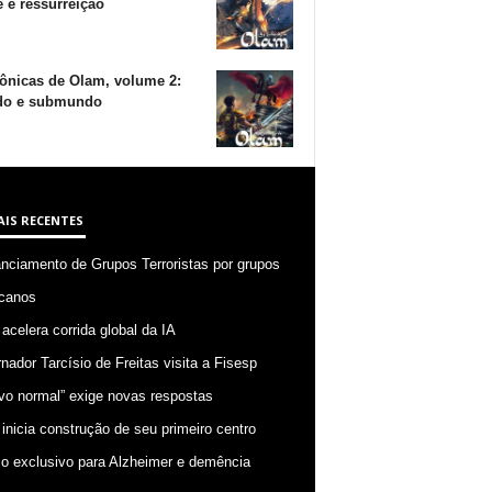
 e ressurreição
ônicas de Olam, volume 2:
o e submundo
AIS RECENTES
anciamento de Grupos Terroristas por grupos
canos
 acelera corrida global da IA
nador Tarcísio de Freitas visita a Fisesp
vo normal” exige novas respostas
 inicia construção de seu primeiro centro
o exclusivo para Alzheimer e demência