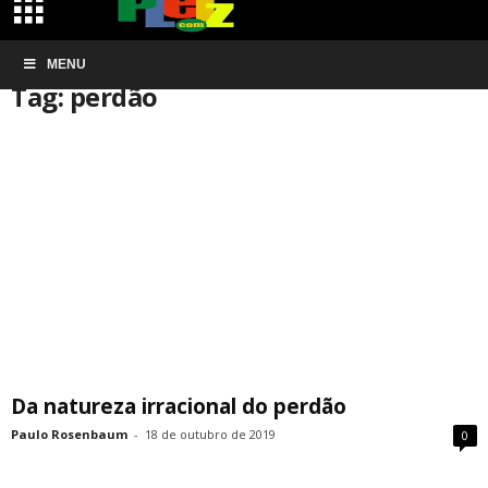
Início
MENU
Tags
Perdão
Tag: perdão
Da natureza irracional do perdão
Paulo Rosenbaum
-
18 de outubro de 2019
0