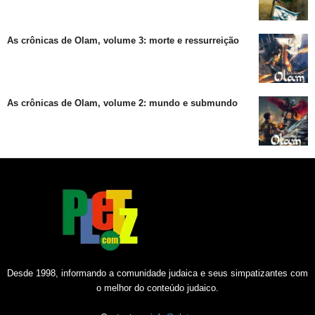
As crônicas de Olam, volume 3: morte e ressurreição
As crônicas de Olam, volume 2: mundo e submundo
Desde 1998, informando a comunidade judaica e seus simpatizantes com
o melhor do conteúdo judaico.