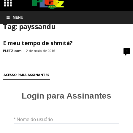
Início
MENU
Tags
Payssandu
Tag: payssandu
E meu tempo de shmitá?
PLETZ.com
-
2 de maio de 2016
0
ACESSO PARA ASSINANTES
Login para Assinantes
* Nome do usuário