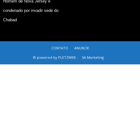
Homem de Nova Jersey é
condenado por invadir sede do
Chabad
CONTATO
ANUNCIE
© powered by PLETZWEB -
SA Marketing