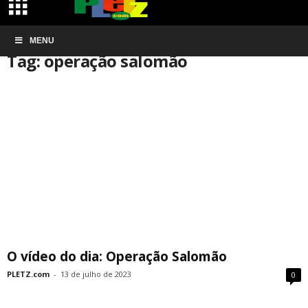
Início
MENU
Tags
Operação salomão
Tag: operação salomão
O vídeo do dia: Operação Salomão
PLETZ.com
-
13 de julho de 2023
0