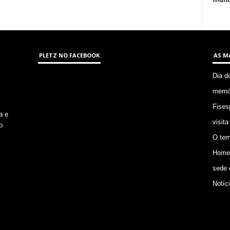
PLETZ NO FACEBOOK
AS M
Dia d
memór
Fises
a e
visita
o
O tem
Homem
sede 
Notíc