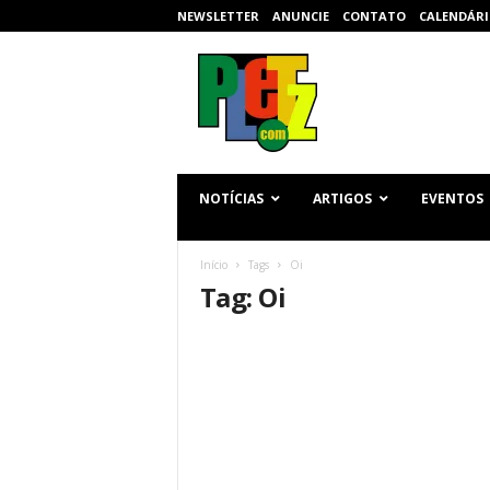
NEWSLETTER
ANUNCIE
CONTATO
CALENDÁRI
p
l
e
t
z
.
c
NOTÍCIAS
ARTIGOS
EVENTOS
o
m
Início
Tags
Oi
Tag: Oi