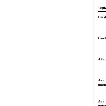
LOJI
Em de
Bande
A Gue
As cr
morte
As cr
mund