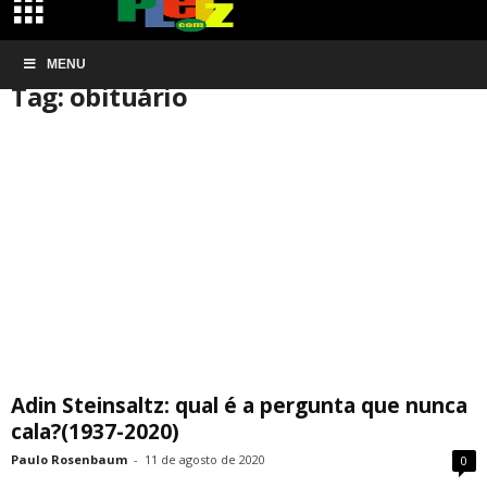
Início
MENU
Tags
Obituário
Tag: obituário
Adin Steinsaltz: qual é a pergunta que nunca
cala?(1937-2020)
Paulo Rosenbaum
-
11 de agosto de 2020
0