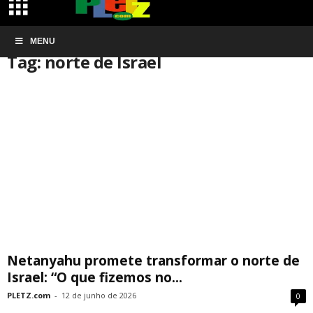
Início
MENU
Tags
Norte de Israel
Tag: norte de Israel
Netanyahu promete transformar o norte de
Israel: “O que fizemos no...
PLETZ.com
-
12 de junho de 2026
0