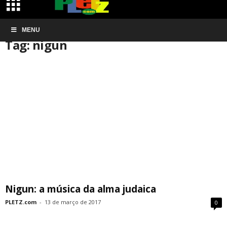
Início
MENU
Tags
Nigun
Tag: nigun
Nigun: a música da alma judaica
PLETZ.com
-
13 de março de 2017
0