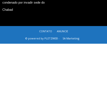
condenado por invadir sede do
Chabad
CONTATO
ANUNCIE
© powered by PLETZWEB -
SA Marketing