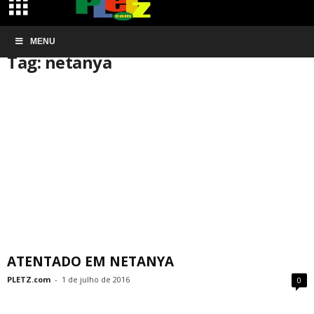
Início
MENU
Tags
Netanya
Tag: netanya
ATENTADO EM NETANYA
PLETZ.com
-
1 de julho de 2016
0