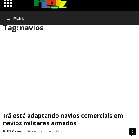
Início
MENU
Tags
Navios
Tag: navios
Irã está adaptando navios comerciais em
navios militares armados
PLETZ.com
-
26 de maio de 2023
0