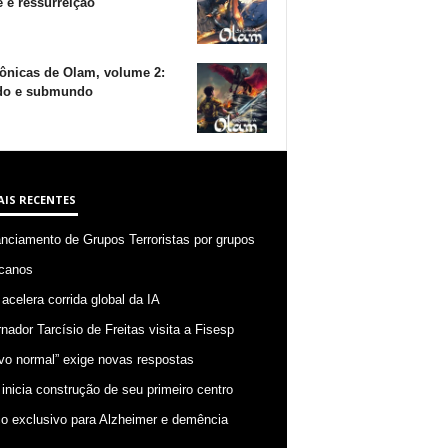
 e ressurreição
ônicas de Olam, volume 2:
o e submundo
AIS RECENTES
anciamento de Grupos Terroristas por grupos
canos
 acelera corrida global da IA
nador Tarcísio de Freitas visita a Fisesp
vo normal” exige novas respostas
 inicia construção de seu primeiro centro
o exclusivo para Alzheimer e demência