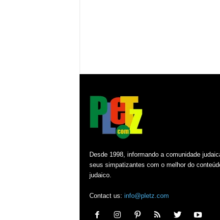
Desde 1998, informando a comunidade judaic
seus simpatizantes com o melhor do conteúd
judaico.
Contact us:
info@pletz.com