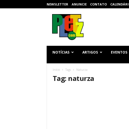
NEWSLETTER
ANUNCIE
CONTATO
CALENDÁRI
p
l
e
t
z
.
c
NOTÍCIAS
ARTIGOS
EVENTOS
o
m
Início
Tags
Naturza
Tag: naturza