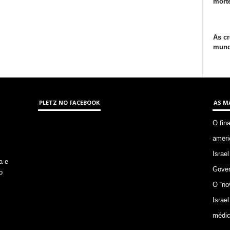
morte
As cr
mund
PLETZ NO FACEBOOK
AS M
O fin
ameri
Israel
a e
Gover
o
O “no
Israel
médic