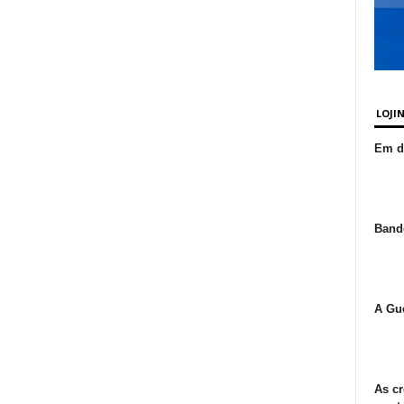
LOJI
Em de
Bande
A Gue
As cr