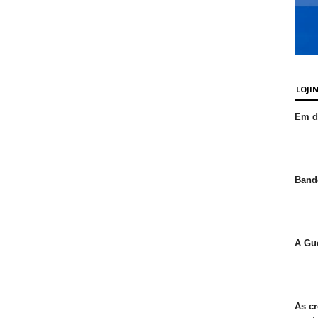
LOJI
Em de
Bande
A Gue
As cr