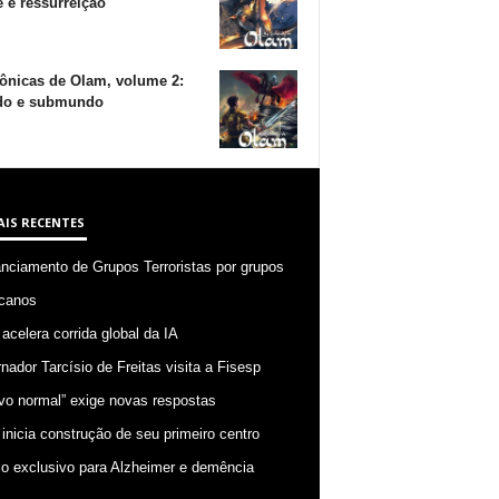
 e ressurreição
ônicas de Olam, volume 2:
o e submundo
AIS RECENTES
anciamento de Grupos Terroristas por grupos
canos
 acelera corrida global da IA
nador Tarcísio de Freitas visita a Fisesp
vo normal” exige novas respostas
 inicia construção de seu primeiro centro
o exclusivo para Alzheimer e demência