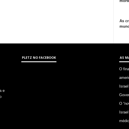
morte
As cr
mund
PLETZ NO FACEBOOK
AS M
O fin
ameri
Israel
a e
Gover
o
O “no
Israel
médic