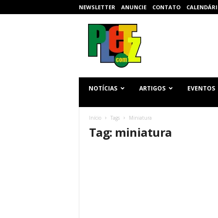
NEWSLETTER
ANUNCIE
CONTATO
CALENDÁRI
p
l
e
t
z
.
c
NOTÍCIAS
ARTIGOS
EVENTOS
o
m
Início
Tags
Miniatura
Tag: miniatura