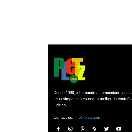
Desde 1998, informando a comunidade judaic
seus simpatizantes com o melhor do conteúd
judaico.
Contact us:
info@pletz.com