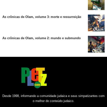
As crônicas de Olam, volume 3: morte e ressurreição
As crônicas de Olam, volume 2: mundo e submundo
Desde 1998, informando a comunidade judaica e seus simpatizantes com
o melhor do conteúdo judaico.