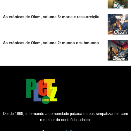
As crônicas de Olam, volume 3: morte e ressurreição
As crônicas de Olam, volume 2: mundo e submundo
Desde 1998, informando a comunidade judaica e seus simpatizantes com
o melhor do conteúdo judaico.