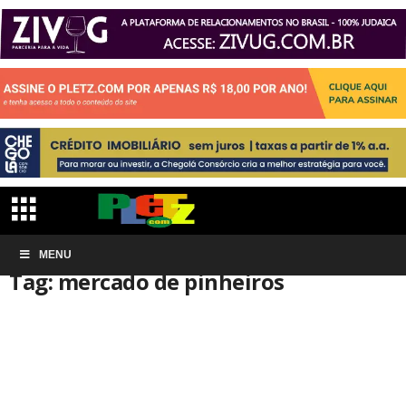
Início
MENU
Tags
Mercado de pinheiros
Tag: mercado de pinheiros