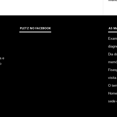
PLETZ NO FACEBOOK
AS M
Exame
diagn
Dia d
a e
memór
o
Fises
visita
O tem
Homem
sede 