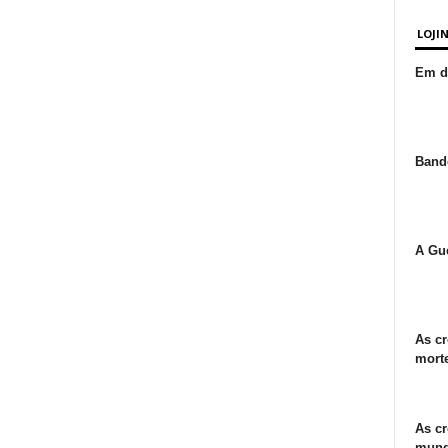
LOJI
Em de
Bande
A Gue
As cr
morte
As cr
mund