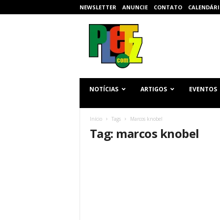
NEWSLETTER
ANUNCIE
CONTATO
CALENDÁRI
p
l
e
t
z
.
c
NOTÍCIAS
ARTIGOS
EVENTOS
o
m
Início
Tags
Marcos knobel
Tag: marcos knobel