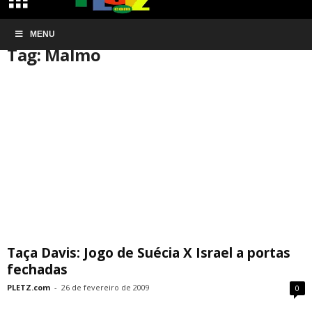
Início
MENU
Tags
Malmo
Tag: Malmo
Taça Davis: Jogo de Suécia X Israel a portas
fechadas
PLETZ.com
-
26 de fevereiro de 2009
0