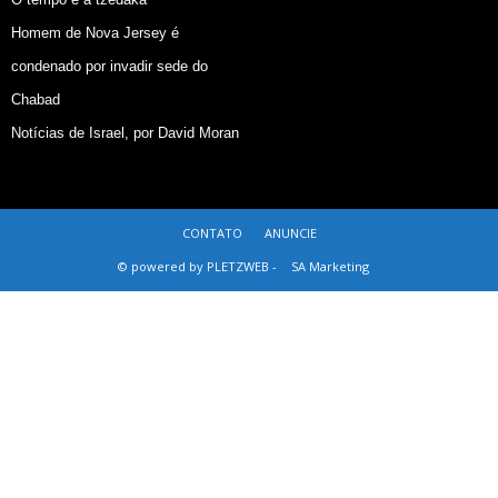
Homem de Nova Jersey é
condenado por invadir sede do
Chabad
Notícias de Israel, por David Moran
CONTATO
ANUNCIE
© powered by PLETZWEB -
SA Marketing