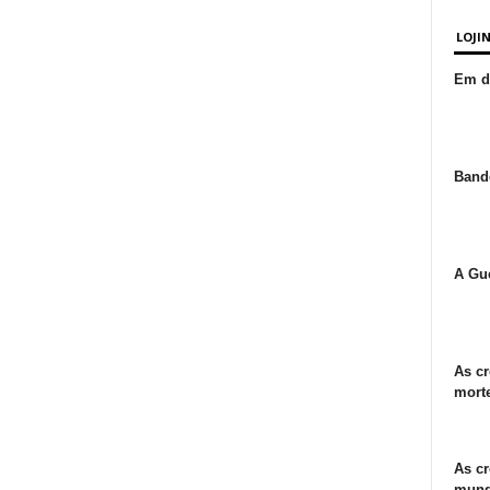
LOJI
Em de
Bande
A Gue
As cr
morte
As cr
mund