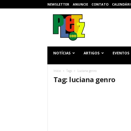
NEWSLETTER
ANUNCIE
CONTATO
CALENDÁRI
p
l
e
t
z
.
c
NOTÍCIAS
ARTIGOS
EVENTOS
o
m
Início
Tags
Luciana genro
Tag: luciana genro