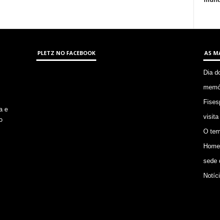
PLETZ NO FACEBOOK
AS M
Dia d
memór
Fises
a e
visita
o
O tem
Homem
sede 
Notíc