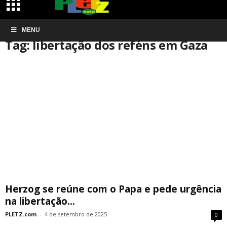
Início
MENU
Tags
Libertação dos reféns em Gaza
Tag: libertação dos reféns em Gaza
Herzog se reúne com o Papa e pede urgência
na libertação...
PLETZ.com
-
4 de setembro de 2025
0