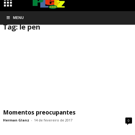
Início
MENU
Tags
Le pen
Tag: le pen
Momentos preocupantes
Herman Glanz
-
14 de fevereiro de 2017
0