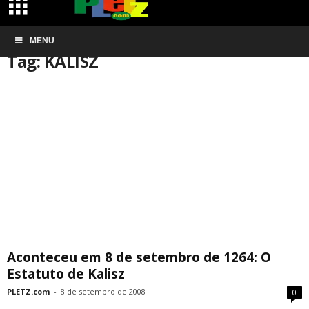
Início
MENU
Tags
KALISZ
Tag: KALISZ
Aconteceu em 8 de setembro de 1264: O
Estatuto de Kalisz
PLETZ.com
-
8 de setembro de 2008
0