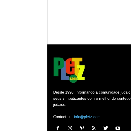
Desde 1998, informando a comunidade judaic
seus simpatizantes com o melhor do conteúd
judaico.
Contact us:
info@pletz.com