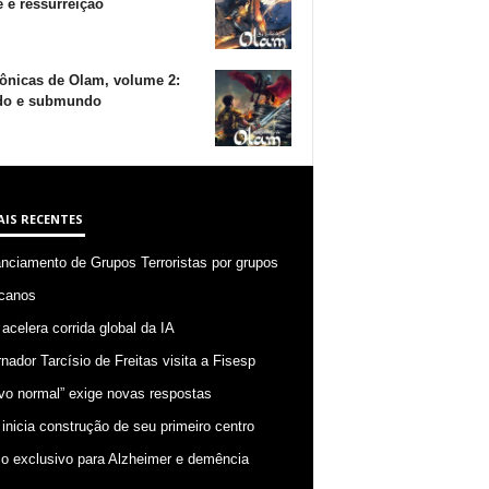
 e ressurreição
ônicas de Olam, volume 2:
o e submundo
AIS RECENTES
anciamento de Grupos Terroristas por grupos
canos
 acelera corrida global da IA
nador Tarcísio de Freitas visita a Fisesp
vo normal” exige novas respostas
 inicia construção de seu primeiro centro
o exclusivo para Alzheimer e demência