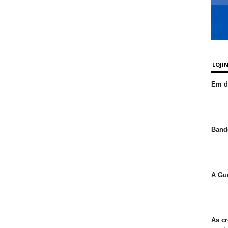
LOJI
Em de
Bande
A Gue
As cr