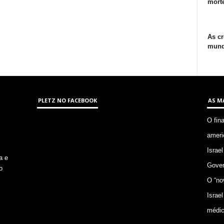
morte
As cr
mund
PLETZ NO FACEBOOK
AS M
O fin
ameri
Israel
a e
Gover
o
O “no
Israel
médic