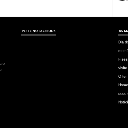
PLETZ NO FACEBOOK
AS M
Dia d
memór
Fises
a e
visita
o
O tem
Homem
sede 
Notíc