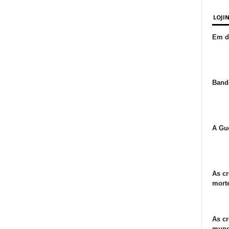
LOJI
Em de
Bande
A Gue
As cr
morte
As cr
mund