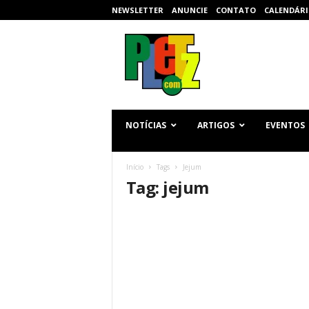
NEWSLETTER
ANUNCIE
CONTATO
CALENDÁRI
p
l
e
t
z
.
c
NOTÍCIAS
ARTIGOS
EVENTOS
o
m
Início
Tags
Jejum
Tag: jejum