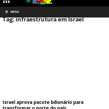
Início
MENU
Tags
Infraestrutura em Israel
Tag: infraestrutura em Israel
Israel aprova pacote bilionário para
transformar o norte do país