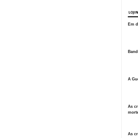
LOJI
Em de
Bande
A Gue
As cr
morte
As cr