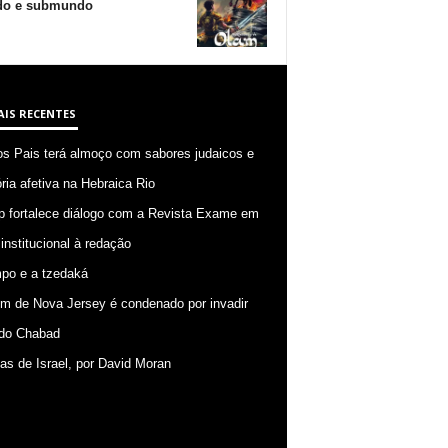
o e submundo
AIS RECENTES
os Pais terá almoço com sabores judaicos e
ia afetiva na Hebraica Rio
p fortalece diálogo com a Revista Exame em
 institucional à redação
po e a tzedaká
 de Nova Jersey é condenado por invadir
do Chabad
ias de Israel, por David Moran