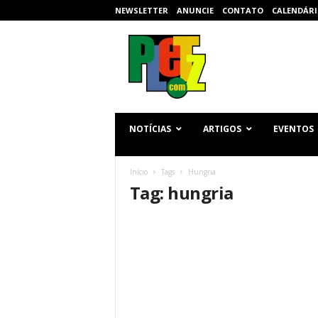
NEWSLETTER
ANUNCIE
CONTATO
CALENDÁRI
p
l
e
t
z
.
c
NOTÍCIAS
ARTIGOS
EVENTOS
o
m
Início
Tags
Hungria
Tag: hungria