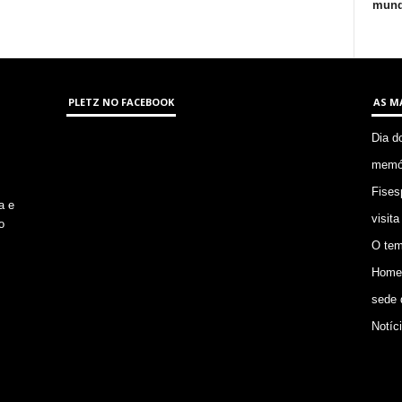
mund
PLETZ NO FACEBOOK
AS M
Dia d
memór
Fises
a e
visita
o
O tem
Homem
sede 
Notíc