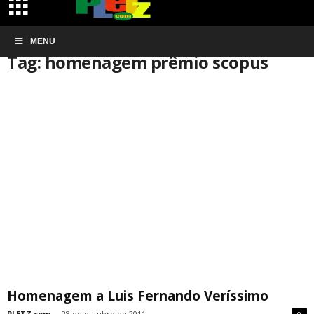
Início
MENU
Tags
Homenagem prêmio scopus
Tag: homenagem prêmio scopus
Homenagem a Luis Fernando Veríssimo
PLETZ.com
-
28 de outubro de 2011