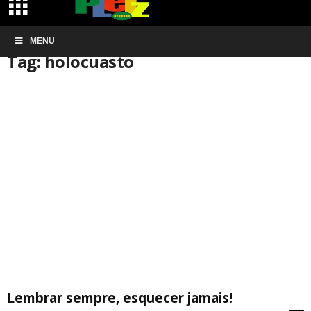
Início
MENU
Tags
Holocuasto
Tag: holocuasto
Lembrar sempre, esquecer jamais!