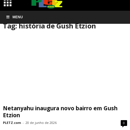
Início
MENU
Tags
História de Gush Etzion
Tag: história de Gush Etzion
Netanyahu inaugura novo bairro em Gush
Etzion
PLETZ.com
-
20 de junho de 2026
0