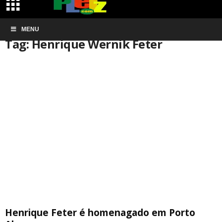
Início
MENU
Tags
Henrique Wernik Feter
Tag: Henrique Wernik Feter
Henrique Feter é homenagado em Porto