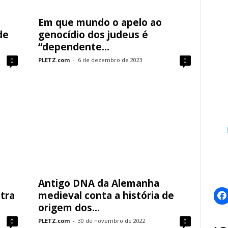
Em que mundo o apelo ao
de
genocídio dos judeus é
“dependente...
PLETZ.com
-
6 de dezembro de 2023
0
0
Antigo DNA da Alemanha
tra
medieval conta a história de
origem dos...
PLETZ.com
-
30 de novembro de 2022
0
0