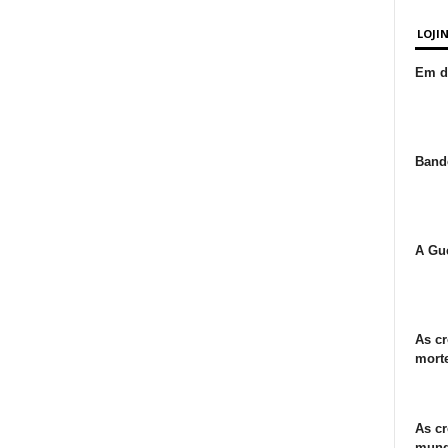
LOJI
Em de
Bande
A Gue
As cr
morte
As cr
mund