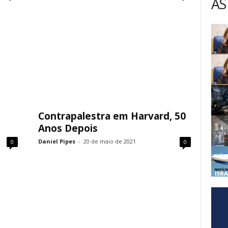
AS
Contrapalestra em Harvard, 50
Anos Depois
Daniel Pipes
-
20 de maio de 2021
0
0