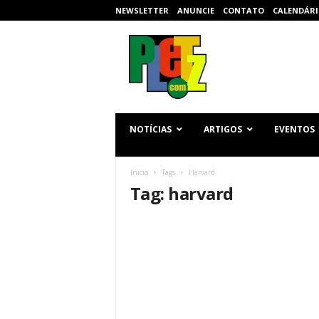
NEWSLETTER
ANUNCIE
CONTATO
CALENDÁRI
p
l
e
t
z
.
c
NOTÍCIAS
ARTIGOS
EVENTOS
o
m
Início
Tags
Harvard
Tag: harvard