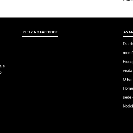
PLETZ NO FACEBOOK
AS M
Dia d
memór
Fises
a e
visita
o
O tem
Homem
sede 
Notíc