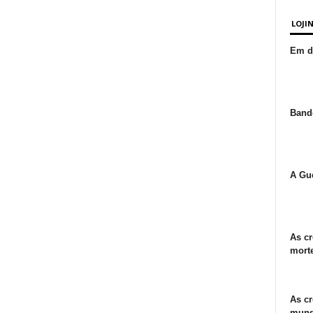
LOJI
Em de
Bande
A Gue
As cr
morte
As cr
mund