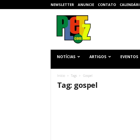
NEWSLETTER
ANUNCIE
CONTATO
CALENDÁRI
p
l
e
t
z
.
c
NOTÍCIAS
ARTIGOS
EVENTOS
o
m
Início
Tags
Gospel
Tag: gospel