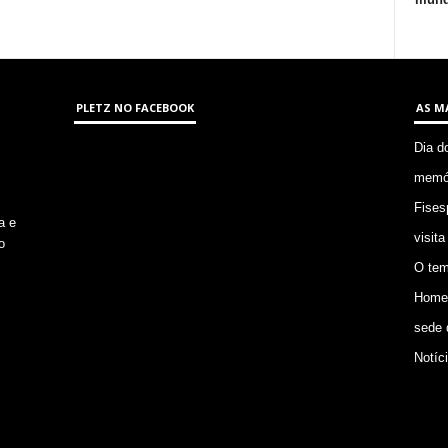
PLETZ NO FACEBOOK
AS M
Dia d
memór
Fises
a e
visita
o
O tem
Homem
sede 
Notíc