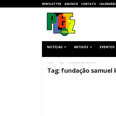
NEWSLETTER
ANUNCIE
CONTATO
CALENDÁRI
p
l
e
t
z
.
c
NOTÍCIAS
ARTIGOS
EVENTOS
o
m
Início
Tags
Fundação samuel klein
Tag: fundação samuel 