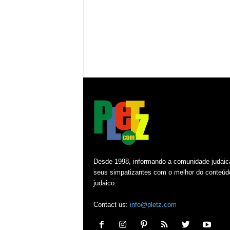
Desde 1998, informando a comunidade judaic
seus simpatizantes com o melhor do conteúd
judaico.
Contact us:
info@pletz.com