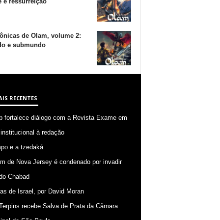
 e ressurreição
ônicas de Olam, volume 2:
o e submundo
AIS RECENTES
p fortalece diálogo com a Revista Exame em
 institucional à redação
po e a tzedaká
 de Nova Jersey é condenado por invadir
do Chabad
ias de Israel, por David Moran
Terpins recebe Salva de Prata da Câmara