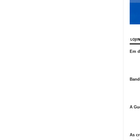
LOJI
Em de
Bande
A Gue
As cr