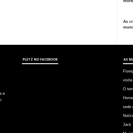
morte
As cr
mund
PLETZ NO FACEBOOK
AS M
Fises
visita
O tem
a e
Homem
o
sede 
Notíc
Jack 