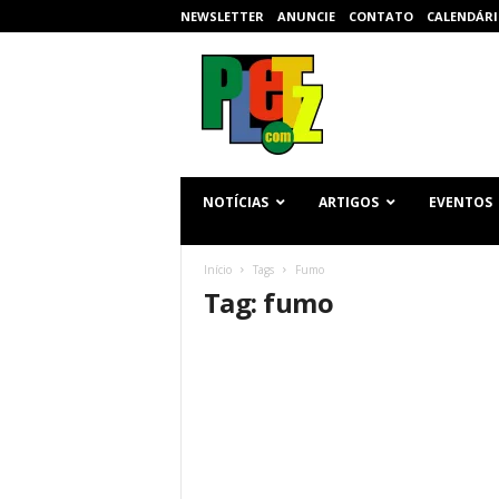
NEWSLETTER
ANUNCIE
CONTATO
CALENDÁRI
p
l
e
t
z
.
c
NOTÍCIAS
ARTIGOS
EVENTOS
o
m
Início
Tags
Fumo
Tag: fumo