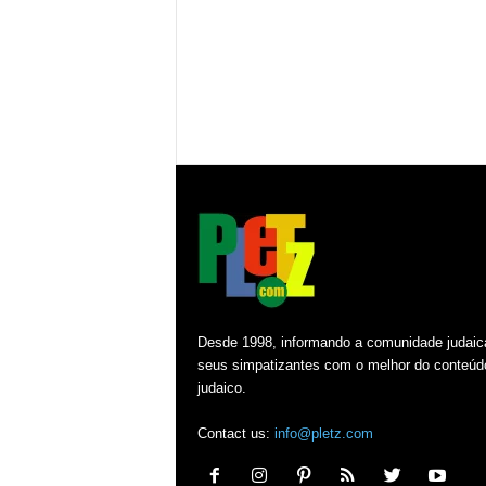
Desde 1998, informando a comunidade judaic
seus simpatizantes com o melhor do conteúd
judaico.
Contact us:
info@pletz.com