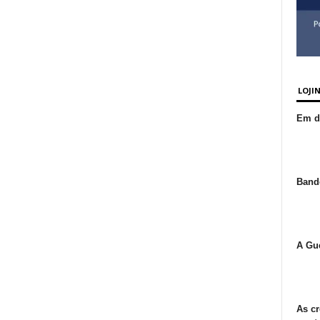
LOJI
Em de
Bande
A Gue
As cr