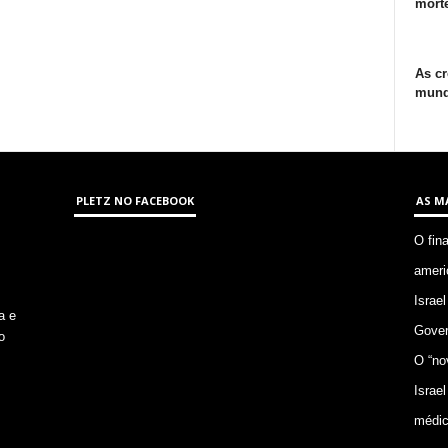
morte
As cr
mund
PLETZ NO FACEBOOK
AS M
O fin
ameri
Israel
a e
Gover
o
O “no
Israel
médic