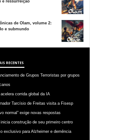
 e ressurreição
ônicas de Olam, volume 2:
o e submundo
AIS RECENTES
anciamento de Grupos Terroristas por grupos
canos
 acelera corrida global da IA
nador Tarcísio de Freitas visita a Fisesp
vo normal” exige novas respostas
 inicia construção de seu primeiro centro
o exclusivo para Alzheimer e demência