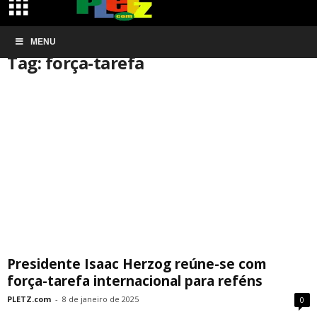
Início
MENU
Tags
Força-tarefa
Tag: força-tarefa
Presidente Isaac Herzog reúne-se com
força-tarefa internacional para reféns
PLETZ.com
-
8 de janeiro de 2025
0