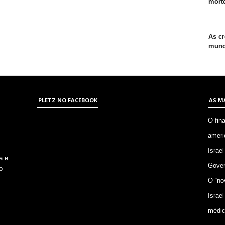
morte
As cr
mund
PLETZ NO FACEBOOK
AS M
O fin
ameri
Israel
a e
Gover
o
O “no
Israel
médic