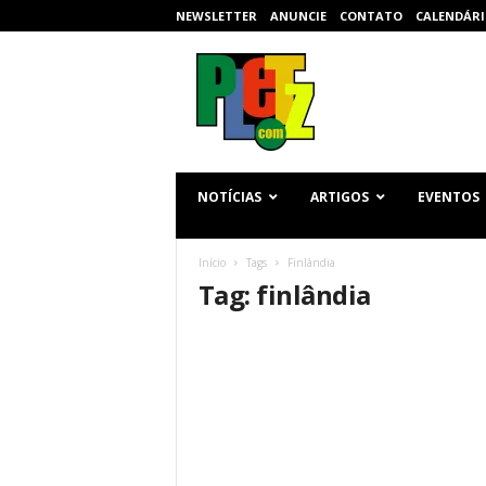
NEWSLETTER
ANUNCIE
CONTATO
CALENDÁRI
p
l
e
t
z
.
c
NOTÍCIAS
ARTIGOS
EVENTOS
o
m
Início
Tags
Finlândia
Tag: finlândia