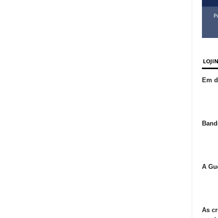
LOJI
Em de
Bande
A Gue
As cr