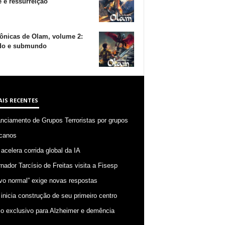
 e ressurreição
ônicas de Olam, volume 2:
o e submundo
AIS RECENTES
anciamento de Grupos Terroristas por grupos
canos
 acelera corrida global da IA
nador Tarcísio de Freitas visita a Fisesp
vo normal” exige novas respostas
 inicia construção de seu primeiro centro
o exclusivo para Alzheimer e demência