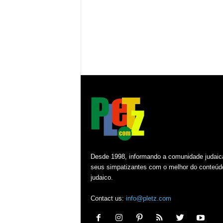
Desde 1998, informando a comunidade judaic
seus simpatizantes com o melhor do conteúd
judaico.
Contact us:
info@pletz.com